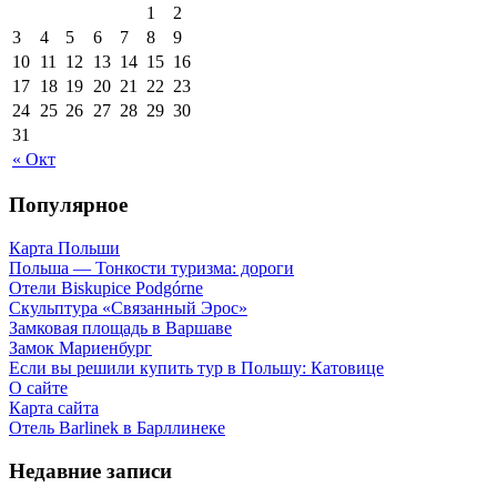
1
2
3
4
5
6
7
8
9
10
11
12
13
14
15
16
17
18
19
20
21
22
23
24
25
26
27
28
29
30
31
« Окт
Популярное
Карта Польши
Польша — Тонкости туризма: дороги
Отели Biskupice Podgórne
Скульптура «Связанный Эрос»
Замковая площадь в Варшаве
Замок Мариенбург
Если вы решили купить тур в Польшу: Катовице
О сайте
Карта сайта
Отель Barlinek в Барллинеке
Недавние записи