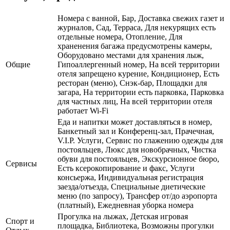
Номера с ванной, Бар, Доставка свежих газет и
журналов, Сад, Терраса, Для некурящих есть
отдельные номера, Отопление, Для
храненения багажа предусмотрены камеры,
Оборудовано местами для хранения лыж,
Общие
Гипоаллергенный номер, На всей территории
отеля запрещено курение, Кондиционер, Есть
ресторан (меню), Снэк-бар, Площадки для
загара, На территории есть парковка, Парковка
для частных лиц, На всей территории отеля
работает Wi-Fi
Еда и напитки может доставляться в номер,
Банкетный зал и Конференц-зал, Прачечная,
V.I.P. Услуги, Сервис по глажению одежды для
постояльцев, Люкс для новобрачных, Чистка
обуви для постояльцев, Экскурсионное бюро,
Сервисы
Есть ксерокопирование и факс, Услуги
консьержа, Индивидуальная регистрация
заезда/отъезда, Специальные диетические
меню (по запросу), Трансфер от/до аэропорта
(платный), Ежедневная уборка номера
Прогулка на лыжах, Детская игровая
Спорт и
площадка, Библиотека, Возможны прогулки