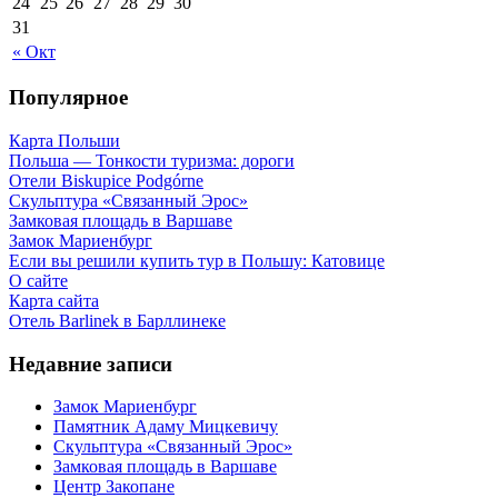
24
25
26
27
28
29
30
31
« Окт
Популярное
Карта Польши
Польша — Тонкости туризма: дороги
Отели Biskupice Podgórne
Скульптура «Связанный Эрос»
Замковая площадь в Варшаве
Замок Мариенбург
Если вы решили купить тур в Польшу: Катовице
О сайте
Карта сайта
Отель Barlinek в Барллинеке
Недавние записи
Замок Мариенбург
Памятник Адаму Мицкевичу
Скульптура «Связанный Эрос»
Замковая площадь в Варшаве
Центр Закопане