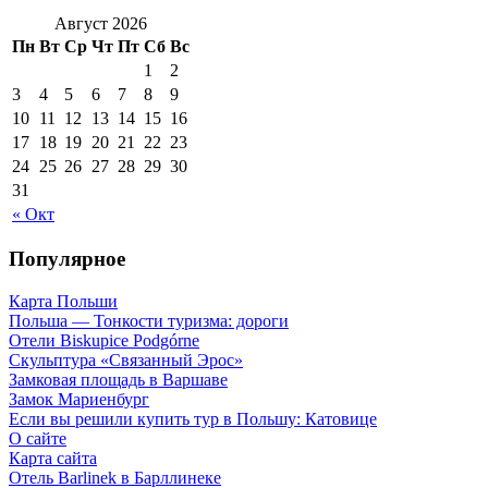
Август 2026
Пн
Вт
Ср
Чт
Пт
Сб
Вс
1
2
3
4
5
6
7
8
9
10
11
12
13
14
15
16
17
18
19
20
21
22
23
24
25
26
27
28
29
30
31
« Окт
Популярное
Карта Польши
Польша — Тонкости туризма: дороги
Отели Biskupice Podgórne
Скульптура «Связанный Эрос»
Замковая площадь в Варшаве
Замок Мариенбург
Если вы решили купить тур в Польшу: Катовице
О сайте
Карта сайта
Отель Barlinek в Барллинеке