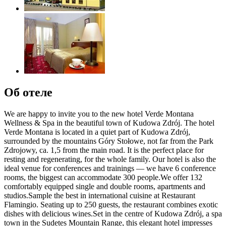
Об отеле
We are happy to invite you to the new hotel Verde Montana
Wellness & Spa in the beautiful town of Kudowa Zdrój. The hotel
Verde Montana is located in a quiet part of Kudowa Zdrój,
surrounded by the mountains Góry Stołowe, not far from the Park
Zdrojowy, ca. 1,5 from the main road. It is the perfect place for
resting and regenerating, for the whole family. Our hotel is also the
ideal venue for conferences and trainings — we have 6 conference
rooms, the biggest can accommodate 300 people.We offer 132
comfortably equipped single and double rooms, apartments and
studios.Sample the best in international cuisine at Restaurant
Flamingio. Seating up to 250 guests, the restaurant combines exotic
dishes with delicious wines.Set in the centre of Kudowa Zdrój, a spa
town in the Sudetes Mountain Range, this elegant hotel impresses