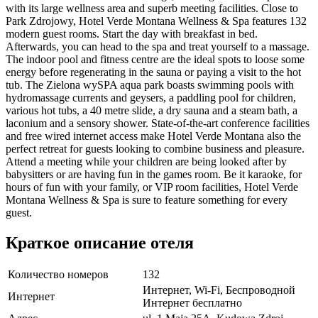
with its large wellness area and superb meeting facilities. Close to
Park Zdrojowy, Hotel Verde Montana Wellness & Spa features 132
modern guest rooms. Start the day with breakfast in bed.
Afterwards, you can head to the spa and treat yourself to a massage.
The indoor pool and fitness centre are the ideal spots to loose some
energy before regenerating in the sauna or paying a visit to the hot
tub. The Zielona wySPA aqua park boasts swimming pools with
hydromassage currents and geysers, a paddling pool for children,
various hot tubs, a 40 metre slide, a dry sauna and a steam bath, a
laconium and a sensory shower. State-of-the-art conference facilities
and free wired internet access make Hotel Verde Montana also the
perfect retreat for guests looking to combine business and pleasure.
Attend a meeting while your children are being looked after by
babysitters or are having fun in the games room. Be it karaoke, for
hours of fun with your family, or VIP room facilities, Hotel Verde
Montana Wellness & Spa is sure to feature something for every
guest.
Краткое описание отеля
Количество номеров
132
Интернет, Wi-Fi, Беспроводной
Интернет
Интернет бесплатно