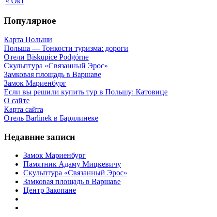
« Окт
Популярное
Карта Польши
Польша — Тонкости туризма: дороги
Отели Biskupice Podgórne
Скульптура «Связанный Эрос»
Замковая площадь в Варшаве
Замок Мариенбург
Если вы решили купить тур в Польшу: Катовице
О сайте
Карта сайта
Отель Barlinek в Барллинеке
Недавние записи
Замок Мариенбург
Памятник Адаму Мицкевичу
Скульптура «Связанный Эрос»
Замковая площадь в Варшаве
Центр Закопане