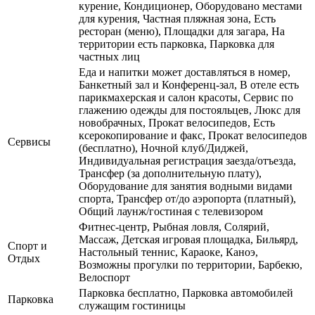
курение, Кондиционер, Оборудовано местами
для курения, Частная пляжная зона, Есть
ресторан (меню), Площадки для загара, На
территории есть парковка, Парковка для
частных лиц
Еда и напитки может доставляться в номер,
Банкетный зал и Конференц-зал, В отеле есть
парикмахерская и салон красоты, Сервис по
глажению одежды для постояльцев, Люкс для
новобрачных, Прокат велосипедов, Есть
ксерокопирование и факс, Прокат велосипедов
Сервисы
(бесплатно), Ночной клуб/Диджей,
Индивидуальная регистрация заезда/отъезда,
Трансфер (за дополнительную плату),
Оборудование для занятия водными видами
спорта, Трансфер от/до аэропорта (платный),
Общий лаунж/гостиная с телевизором
Фитнес-центр, Рыбная ловля, Солярий,
Массаж, Детская игровая площадка, Бильярд,
Спорт и
Настольный теннис, Караоке, Каноэ,
Отдых
Возможны прогулки по территории, Барбекю,
Велоспорт
Парковка бесплатно, Парковка автомобилей
Парковка
служащим гостиницы