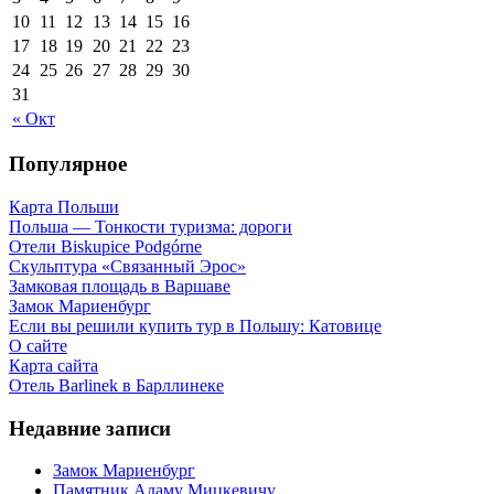
10
11
12
13
14
15
16
17
18
19
20
21
22
23
24
25
26
27
28
29
30
31
« Окт
Популярное
Карта Польши
Польша — Тонкости туризма: дороги
Отели Biskupice Podgórne
Скульптура «Связанный Эрос»
Замковая площадь в Варшаве
Замок Мариенбург
Если вы решили купить тур в Польшу: Катовице
О сайте
Карта сайта
Отель Barlinek в Барллинеке
Недавние записи
Замок Мариенбург
Памятник Адаму Мицкевичу