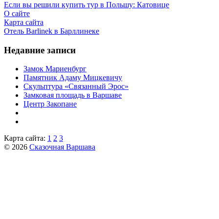
Если вы решили купить тур в Польшу: Катовице
О сайте
Карта сайта
Отель Barlinek в Барллинеке
Недавние записи
Замок Мариенбург
Памятник Адаму Мицкевичу
Скульптура «Связанный Эрос»
Замковая площадь в Варшаве
Центр Закопане
Карта сайта:
1
2
3
© 2026
Сказочная Варшава