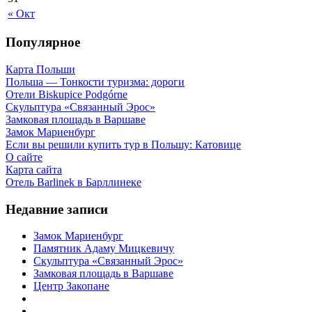
« Окт
Популярное
Карта Польши
Польша — Тонкости туризма: дороги
Отели Biskupice Podgórne
Скульптура «Связанный Эрос»
Замковая площадь в Варшаве
Замок Мариенбург
Если вы решили купить тур в Польшу: Катовице
О сайте
Карта сайта
Отель Barlinek в Барллинеке
Недавние записи
Замок Мариенбург
Памятник Адаму Мицкевичу
Скульптура «Связанный Эрос»
Замковая площадь в Варшаве
Центр Закопане