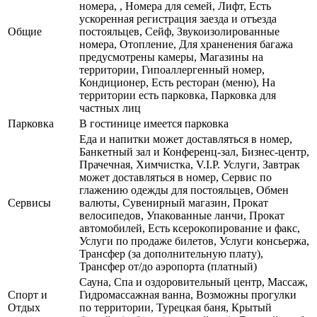
номера, , Номера для семей, Лифт, Есть
ускоренная регистрация заезда и отъезда
Общие
постояльцев, Сейф, Звукоизолированные
номера, Отопление, Для храненения багажа
предусмотрены камеры, Магазины на
территории, Гипоаллергенный номер,
Кондиционер, Есть ресторан (меню), На
территории есть парковка, Парковка для
частных лиц
Парковка
В гостинице имеется парковка
Еда и напитки может доставляться в номер,
Банкетный зал и Конференц-зал, Бизнес-центр,
Прачечная, Химчистка, V.I.P. Услуги, Завтрак
может доставляться в номер, Сервис по
глажению одежды для постояльцев, Обмен
Сервисы
валюты, Сувенирный магазин, Прокат
велосипедов, Упакованные ланчи, Прокат
автомобилей, Есть ксерокопирование и факс,
Услуги по продаже билетов, Услуги консьержа,
Трансфер (за дополнительную плату),
Трансфер от/до аэропорта (платный)
Сауна, Спа и оздоровительный центр, Массаж,
Спорт и
Гидромассажная ванна, Возможны прогулки
Отдых
по территории, Турецкая баня, Крытый