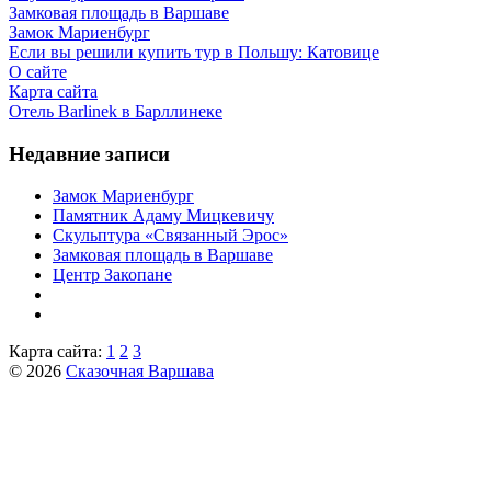
Замковая площадь в Варшаве
Замок Мариенбург
Если вы решили купить тур в Польшу: Катовице
О сайте
Карта сайта
Отель Barlinek в Барллинеке
Недавние записи
Замок Мариенбург
Памятник Адаму Мицкевичу
Скульптура «Связанный Эрос»
Замковая площадь в Варшаве
Центр Закопане
Карта сайта:
1
2
3
© 2026
Сказочная Варшава