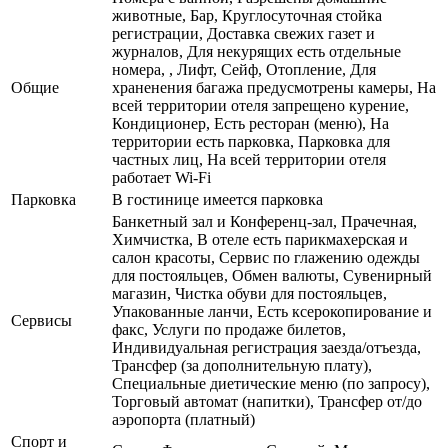
животные, Бар, Круглосуточная стойка
регистрации, Доставка свежих газет и
журналов, Для некурящих есть отдельные
номера, , Лифт, Сейф, Отопление, Для
Общие
храненения багажа предусмотрены камеры, На
всей территории отеля запрещено курение,
Кондиционер, Есть ресторан (меню), На
территории есть парковка, Парковка для
частных лиц, На всей территории отеля
работает Wi-Fi
Парковка
В гостинице имеется парковка
Банкетный зал и Конференц-зал, Прачечная,
Химчистка, В отеле есть парикмахерская и
салон красоты, Сервис по глажению одежды
для постояльцев, Обмен валюты, Сувенирный
магазин, Чистка обуви для постояльцев,
Упакованные ланчи, Есть ксерокопирование и
Сервисы
факс, Услуги по продаже билетов,
Индивидуальная регистрация заезда/отъезда,
Трансфер (за дополнительную плату),
Специальные диетические меню (по запросу),
Торговый автомат (напитки), Трансфер от/до
аэропорта (платный)
Спорт и