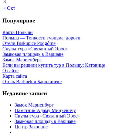
31
« Окт
Популярное
Карта Польши
Польша — Тонкости туризма: дороги
Отели Biskupice Podgórne
Скульптура «Связанный Эрос»
Замковая площадь в Варшаве
Замок Мариенбург
Если вы решили купить тур в Польшу: Катовице
О сайте
Карта сайта
Отель Barlinek в Барллинеке
Недавние записи
Замок Мариенбург
Памятник Адаму Мицкевичу
Скульптура «Связанный Эрос»
Замковая площадь в Варшаве
Центр Закопане