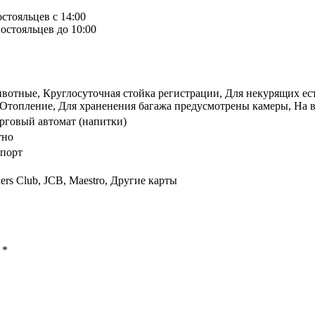
остояльцев с 14:00
остояльцев до 10:00
отные, Круглосуточная стойка регистрации, Для некурящих есть
в, Отопление, Для храненения багажа предусмотрены камеры, На 
орговый автомат (напитки)
тно
спорт
ners Club, JCB, Maestro, Другие карты
ы
*