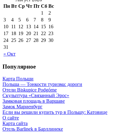
Пн
Вт
Ср
Чт
Пт
Сб
Вс
1
2
3
4
5
6
7
8
9
10
11
12
13
14
15
16
17
18
19
20
21
22
23
24
25
26
27
28
29
30
31
« Окт
Популярное
Карта Польши
Польша — Тонкости туризма: дороги
Отели Biskupice Podgórne
Скульптура «Связанный Эрос»
Замковая площадь в Варшаве
Замок Мариенбург
Если вы решили купить тур в Польшу: Катовице
О сайте
Карта сайта
Отель Barlinek в Барллинеке