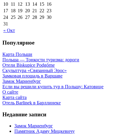
10
11
12
13
14
15
16
17
18
19
20
21
22
23
24
25
26
27
28
29
30
31
« Окт
Популярное
Карта Польши
Польша — Тонкости туризма: дороги
Отели Biskupice Podgórne
Скульптура «Связанный Эрос»
Замковая площадь в Варшаве
Замок Мариенбург
Если вы решили купить тур в Польшу: Катовице
О сайте
Карта сайта
Отель Barlinek в Барллинеке
Недавние записи
Замок Мариенбург
Памятник Адаму Мицкевичу