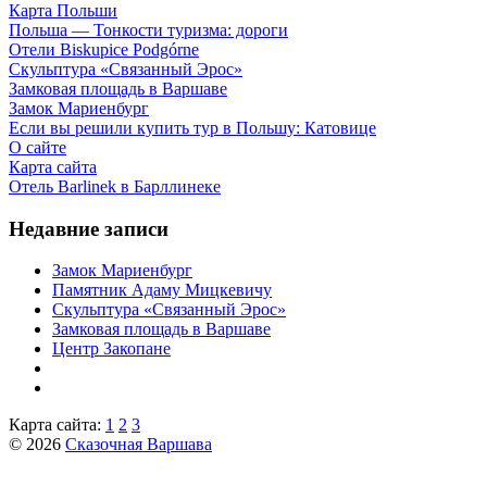
Карта Польши
Польша — Тонкости туризма: дороги
Отели Biskupice Podgórne
Скульптура «Связанный Эрос»
Замковая площадь в Варшаве
Замок Мариенбург
Если вы решили купить тур в Польшу: Катовице
О сайте
Карта сайта
Отель Barlinek в Барллинеке
Недавние записи
Замок Мариенбург
Памятник Адаму Мицкевичу
Скульптура «Связанный Эрос»
Замковая площадь в Варшаве
Центр Закопане
Карта сайта:
1
2
3
© 2026
Сказочная Варшава