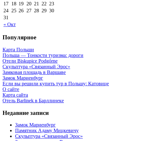
17
18
19
20
21
22
23
24
25
26
27
28
29
30
31
« Окт
Популярное
Карта Польши
Польша — Тонкости туризма: дороги
Отели Biskupice Podgórne
Скульптура «Связанный Эрос»
Замковая площадь в Варшаве
Замок Мариенбург
Если вы решили купить тур в Польшу: Катовице
О сайте
Карта сайта
Отель Barlinek в Барллинеке
Недавние записи
Замок Мариенбург
Памятник Адаму Мицкевичу
Скульптура «Связанный Эрос»