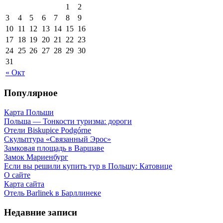
1
2
3
4
5
6
7
8
9
10
11
12
13
14
15
16
17
18
19
20
21
22
23
24
25
26
27
28
29
30
31
« Окт
Популярное
Карта Польши
Польша — Тонкости туризма: дороги
Отели Biskupice Podgórne
Скульптура «Связанный Эрос»
Замковая площадь в Варшаве
Замок Мариенбург
Если вы решили купить тур в Польшу: Катовице
О сайте
Карта сайта
Отель Barlinek в Барллинеке
Недавние записи