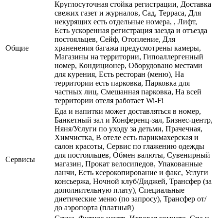
Круглосуточная стойка регистрации, Доставка
свежих газет и журналов, Сад, Терраса, Для
некурящих есть отдельные номера, , Лифт,
Есть ускоренная регистрация заезда и отъезда
постояльцев, Сейф, Отопление, Для
Общие
храненения багажа предусмотрены камеры,
Магазины на территории, Гипоаллергенный
номер, Кондиционер, Оборудовано местами
для курения, Есть ресторан (меню), На
территории есть парковка, Парковка для
частных лиц, Смешанная парковка, На всей
территории отеля работает Wi-Fi
Еда и напитки может доставляться в номер,
Банкетный зал и Конференц-зал, Бизнес-центр,
Няня/Услуги по уходу за детьми, Прачечная,
Химчистка, В отеле есть парикмахерская и
салон красоты, Сервис по глажению одежды
для постояльцев, Обмен валюты, Сувенирный
Сервисы
магазин, Прокат велосипедов, Упакованные
ланчи, Есть ксерокопирование и факс, Услуги
консьержа, Ночной клуб/Диджей, Трансфер (за
дополнительную плату), Специальные
диетические меню (по запросу), Трансфер от/
до аэропорта (платный)