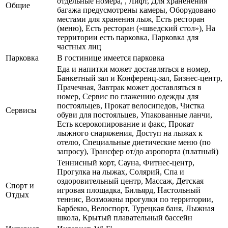
отдельные номера, , Лифт, Для храненения
Общие
багажа предусмотрены камеры, Оборудовано
местами для хранения лыж, Есть ресторан
(меню), Есть ресторан («шведский стол»), На
территории есть парковка, Парковка для
частных лиц
Парковка
В гостинице имеется парковка
Еда и напитки может доставляться в номер,
Банкетный зал и Конференц-зал, Бизнес-центр,
Прачечная, Завтрак может доставляться в
номер, Сервис по глажению одежды для
постояльцев, Прокат велосипедов, Чистка
Сервисы
обуви для постояльцев, Упакованные ланчи,
Есть ксерокопирование и факс, Прокат
лыжного снаряжения, Доступ на лыжах к
отелю, Специальные диетические меню (по
запросу), Трансфер от/до аэропорта (платный)
Теннисный корт, Сауна, Фитнес-центр,
Прогулка на лыжах, Солярий, Спа и
оздоровительный центр, Массаж, Детская
Спорт и
игровая площадка, Бильярд, Настольный
Отдых
теннис, Возможны прогулки по территории,
Барбекю, Велоспорт, Турецкая баня, Лыжная
школа, Крытый плавательный бассейн