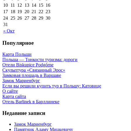
10
11
12
13
14
15
16
17
18
19
20
21
22
23
24
25
26
27
28
29
30
31
« Окт
Популярное
Карта Польши
Польша — Тонкости туризма: дороги
Отели Biskupice Podgórne
Скульптура «Связанный Эрос»
Замковая площадь в Варшаве
Замок Мариенбург
Если вы решили купить тур в Польшу: Катовице
О сайте
Карта сайта
Отель Barlinek в Барллинеке
Недавние записи
Замок Мариенбург
Памятник Адаму Мицкевичу