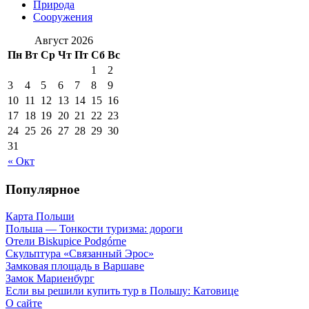
Природа
Сооружения
Август 2026
Пн
Вт
Ср
Чт
Пт
Сб
Вс
1
2
3
4
5
6
7
8
9
10
11
12
13
14
15
16
17
18
19
20
21
22
23
24
25
26
27
28
29
30
31
« Окт
Популярное
Карта Польши
Польша — Тонкости туризма: дороги
Отели Biskupice Podgórne
Скульптура «Связанный Эрос»
Замковая площадь в Варшаве
Замок Мариенбург
Если вы решили купить тур в Польшу: Катовице
О сайте