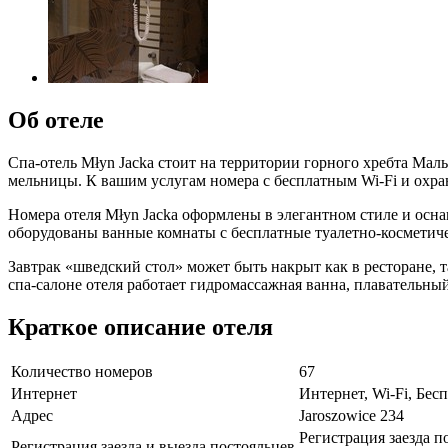
Об отеле
Спа-отель Młyn Jacka стоит на территории горного хребта Мал
мельницы. К вашим услугам номера с бесплатным Wi-Fi и охра
Номера отеля Młyn Jacka оформлены в элегантном стиле и ос
оборудованы ванные комнаты с бесплатные туалетно-косметич
Завтрак «шведский стол» может быть накрыт как в ресторане, 
спа-салоне отеля работает гидромассажная ванна, плавательны
Краткое описание отеля
Количество номеров
67
Интернет
Интернет, Wi-Fi, Бе
Адрес
Jaroszowice 234
Регистрация заезда п
Регистрация заезда и выезда постояльцев