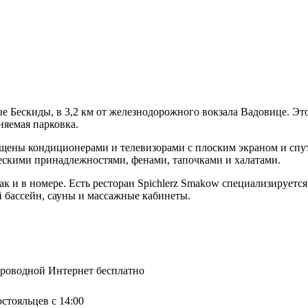
ые Бескиды, в 3,2 км от железнодорожного вокзала Вадовице. Эт
няемая парковка.
нащены кондиционерами и телевизорами с плоским экраном и сп
ескими принадлежностями, фенами, тапочками и халатами.
так и в номере. Есть ресторан Spichlerz Smakow специализирует
й бассейн, сауны и массажные кабинеты.
спроводной Интернет бесплатно
остояльцев с 14:00