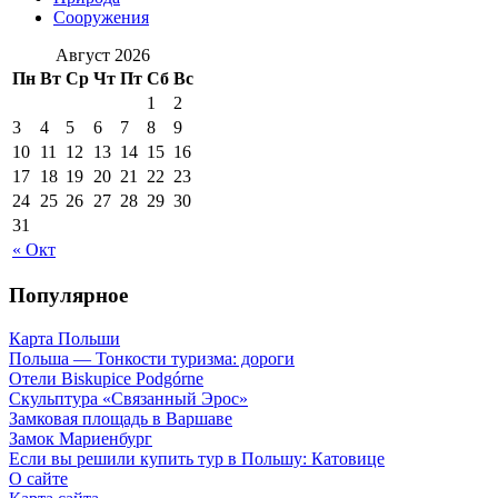
Сооружения
Август 2026
Пн
Вт
Ср
Чт
Пт
Сб
Вс
1
2
3
4
5
6
7
8
9
10
11
12
13
14
15
16
17
18
19
20
21
22
23
24
25
26
27
28
29
30
31
« Окт
Популярное
Карта Польши
Польша — Тонкости туризма: дороги
Отели Biskupice Podgórne
Скульптура «Связанный Эрос»
Замковая площадь в Варшаве
Замок Мариенбург
Если вы решили купить тур в Польшу: Катовице
О сайте