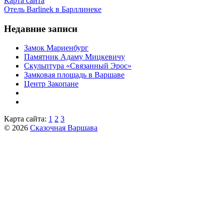
Карта сайта
Отель Barlinek в Барллинеке
Недавние записи
Замок Мариенбург
Памятник Адаму Мицкевичу
Скульптура «Связанный Эрос»
Замковая площадь в Варшаве
Центр Закопане
Карта сайта:
1
2
3
© 2026
Сказочная Варшава