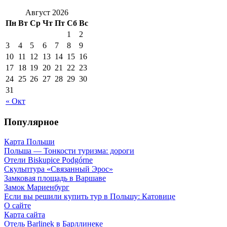
Август 2026
Пн
Вт
Ср
Чт
Пт
Сб
Вс
1
2
3
4
5
6
7
8
9
10
11
12
13
14
15
16
17
18
19
20
21
22
23
24
25
26
27
28
29
30
31
« Окт
Популярное
Карта Польши
Польша — Тонкости туризма: дороги
Отели Biskupice Podgórne
Скульптура «Связанный Эрос»
Замковая площадь в Варшаве
Замок Мариенбург
Если вы решили купить тур в Польшу: Катовице
О сайте
Карта сайта
Отель Barlinek в Барллинеке