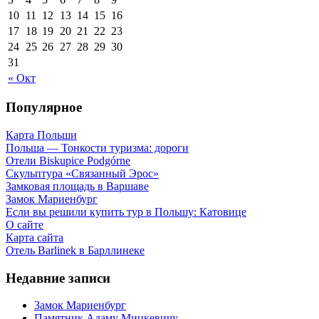
10
11
12
13
14
15
16
17
18
19
20
21
22
23
24
25
26
27
28
29
30
31
« Окт
Популярное
Карта Польши
Польша — Тонкости туризма: дороги
Отели Biskupice Podgórne
Скульптура «Связанный Эрос»
Замковая площадь в Варшаве
Замок Мариенбург
Если вы решили купить тур в Польшу: Катовице
О сайте
Карта сайта
Отель Barlinek в Барллинеке
Недавние записи
Замок Мариенбург
Памятник Адаму Мицкевичу