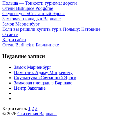
Польша — Тонкости туризма: дороги
Отели Biskupice Podgórne
Скульптура «Связанный Эрос»
Замковая площадь в Варшаве
Замок Мариенбург
Если вы решили купить тур в Польшу: Катовице
О сайте
Карта сайта
Отель Barlinek в Барллинеке
Недавние записи
Замок Мариенбург
Памятник Адаму Мицкевичу
Скульптура «Связанный Эрос»
Замковая площадь в Варшаве
Центр Закопане
Карта сайта:
1
2
3
© 2026
Сказочная Варшава