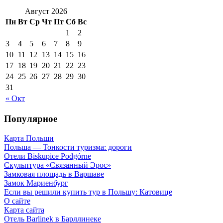
Август 2026
Пн
Вт
Ср
Чт
Пт
Сб
Вс
1
2
3
4
5
6
7
8
9
10
11
12
13
14
15
16
17
18
19
20
21
22
23
24
25
26
27
28
29
30
31
« Окт
Популярное
Карта Польши
Польша — Тонкости туризма: дороги
Отели Biskupice Podgórne
Скульптура «Связанный Эрос»
Замковая площадь в Варшаве
Замок Мариенбург
Если вы решили купить тур в Польшу: Катовице
О сайте
Карта сайта
Отель Barlinek в Барллинеке