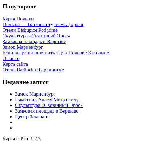
Популярное
Карта Польши
Польша — Тонкости туризма: дороги
Отели Biskupice Podgórne
Скульптура «Связанный Эрос»
Замковая площадь в Варшаве
Замок Мариенбург
Если вы решили купить тур в Польшу: Катовице
О сайте
Карта сайта
Отель Barlinek в Барллинеке
Недавние записи
Замок Мариенбург
Памятник Адаму Мицкевичу
Скульптура «Связанный Эрос»
Замковая площадь в Варшаве
Центр Закопане
Карта сайта:
1
2
3