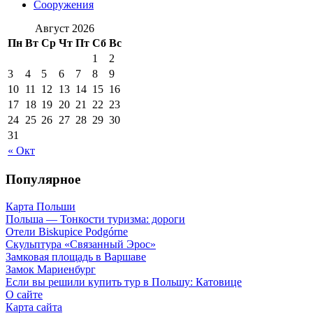
Сооружения
Август 2026
Пн
Вт
Ср
Чт
Пт
Сб
Вс
1
2
3
4
5
6
7
8
9
10
11
12
13
14
15
16
17
18
19
20
21
22
23
24
25
26
27
28
29
30
31
« Окт
Популярное
Карта Польши
Польша — Тонкости туризма: дороги
Отели Biskupice Podgórne
Скульптура «Связанный Эрос»
Замковая площадь в Варшаве
Замок Мариенбург
Если вы решили купить тур в Польшу: Катовице
О сайте
Карта сайта