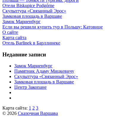
Польша — Тонкости туризма: дороги
Отели Biskupice Podgórne
Скульптура «Связанный Эрос»
Замковая площадь в Варшаве
Замок Мариенбург
Если вы решили купить тур в Польшу: Катовице
О сайте
Карта сайта
Отель Barlinek в Барллинеке
Недавние записи
Замок Мариенбург
Памятник Адаму Мицкевичу
Скульптура «Связанный Эрос»
Замковая площадь в Варшаве
Центр Закопане
Карта сайта:
1
2
3
© 2026
Сказочная Варшава