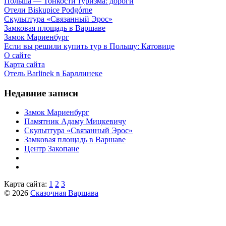
Польша — Тонкости туризма: дороги
Отели Biskupice Podgórne
Скульптура «Связанный Эрос»
Замковая площадь в Варшаве
Замок Мариенбург
Если вы решили купить тур в Польшу: Катовице
О сайте
Карта сайта
Отель Barlinek в Барллинеке
Недавние записи
Замок Мариенбург
Памятник Адаму Мицкевичу
Скульптура «Связанный Эрос»
Замковая площадь в Варшаве
Центр Закопане
Карта сайта:
1
2
3
© 2026
Сказочная Варшава