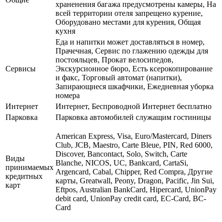
храненения багажа предусмотрены камеры, На
всей территории отеля запрещено курение,
Оборудовано местами для курения, Общая
кухня
Еда и напитки может доставляться в номер,
Прачечная, Сервис по глажению одежды для
постояльцев, Прокат велосипедов,
Сервисы
Экскурсионное бюро, Есть ксерокопирование
и факс, Торговый автомат (напитки),
Запирающиеся шкафчики, Ежедневная уборка
номера
Интернет
Интернет, Беспроводной Интернет бесплатно
Парковка
Парковка автомобилей служащим гостиницы
American Express, Visa, Euro/Mastercard, Diners
Club, JCB, Maestro, Carte Bleue, PIN, Red 6000,
Discover, Bancontact, Solo, Switch, Carte
Виды
Blanche, NICOS, UC, Bankcard, CartaSi,
принимаемых
Argencard, Cabal, Chipper, Red Compra, Другие
кредитных
карты, Greatwall, Peony, Dragon, Pacific, Jin Sui,
карт
Eftpos, Australian BankCard, Hipercard, UnionPay
debit card, UnionPay credit card, EC-Card, BC-
Card