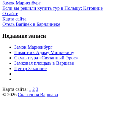
Замок Мариенбург
Если вы решили купить тур в Польшу: Катовице
О сайте
Карта сайта
Отель Barlinek в Барллинеке
Недавние записи
Замок Мариенбург
Памятник Адаму Мицкевичу
Скульптура «Связанный Эрос»
Замковая площадь в Варшаве
Центр Закопане
Карта сайта:
1
2
3
© 2026
Сказочная Варшава