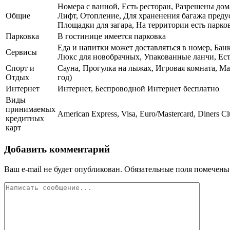
Номера с ванной, Есть ресторан, Разрешены дом
Общие
Лифт, Отопление, Для храненения багажа преду
Площадки для загара, На территории есть парков
Парковка
В гостинице имеется парковка
Еда и напитки может доставляться в номер, Бан
Сервисы
Люкс для новобрачных, Упакованные ланчи, Ест
Спорт и
Сауна, Прогулка на лыжах, Игровая комната, Ма
Отдых
год)
Интернет
Интернет, Беспроводной Интернет бесплатно
Виды
принимаемых
American Express, Visa, Euro/Mastercard, Diners Cl
кредитных
карт
Добавить комментарий
Ваш e-mail не будет опубликован.
Обязательные поля помечен