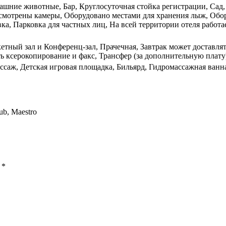
ашние животные, Бар, Круглосуточная стойка регистрации, Сад, 
смотрены камеры, Оборудовано местами для хранения лыж, Обору
ка, Парковка для частных лиц, На всей территории отеля работа
кетный зал и Конференц-зал, Прачечная, Завтрак может доставля
ь ксерокопирование и факс, Трансфер (за дополнительную плату
ссаж, Детская игровая площадка, Бильярд, Гидромассажная ванн
ub, Maestro
ы
*