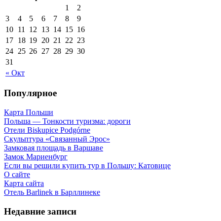
1
2
3
4
5
6
7
8
9
10
11
12
13
14
15
16
17
18
19
20
21
22
23
24
25
26
27
28
29
30
31
« Окт
Популярное
Карта Польши
Польша — Тонкости туризма: дороги
Отели Biskupice Podgórne
Скульптура «Связанный Эрос»
Замковая площадь в Варшаве
Замок Мариенбург
Если вы решили купить тур в Польшу: Катовице
О сайте
Карта сайта
Отель Barlinek в Барллинеке
Недавние записи