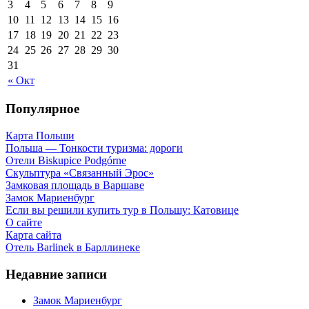
3
4
5
6
7
8
9
10
11
12
13
14
15
16
17
18
19
20
21
22
23
24
25
26
27
28
29
30
31
« Окт
Популярное
Карта Польши
Польша — Тонкости туризма: дороги
Отели Biskupice Podgórne
Скульптура «Связанный Эрос»
Замковая площадь в Варшаве
Замок Мариенбург
Если вы решили купить тур в Польшу: Катовице
О сайте
Карта сайта
Отель Barlinek в Барллинеке
Недавние записи
Замок Мариенбург