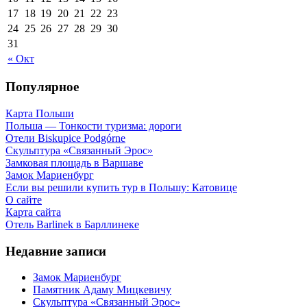
17
18
19
20
21
22
23
24
25
26
27
28
29
30
31
« Окт
Популярное
Карта Польши
Польша — Тонкости туризма: дороги
Отели Biskupice Podgórne
Скульптура «Связанный Эрос»
Замковая площадь в Варшаве
Замок Мариенбург
Если вы решили купить тур в Польшу: Катовице
О сайте
Карта сайта
Отель Barlinek в Барллинеке
Недавние записи
Замок Мариенбург
Памятник Адаму Мицкевичу
Скульптура «Связанный Эрос»