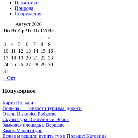
Памятники
Природа
Сооружения
Август 2026
Пн
Вт
Ср
Чт
Пт
Сб
Вс
1
2
3
4
5
6
7
8
9
10
11
12
13
14
15
16
17
18
19
20
21
22
23
24
25
26
27
28
29
30
31
« Окт
Популярное
Карта Польши
Польша — Тонкости туризма: дороги
Отели Biskupice Podgórne
Скульптура «Связанный Эрос»
Замковая площадь в Варшаве
Замок Мариенбург
Если вы решили купить тур в Польшу: Катовице