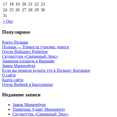
17
18
19
20
21
22
23
24
25
26
27
28
29
30
31
« Окт
Популярное
Карта Польши
Польша — Тонкости туризма: дороги
Отели Biskupice Podgórne
Скульптура «Связанный Эрос»
Замковая площадь в Варшаве
Замок Мариенбург
Если вы решили купить тур в Польшу: Катовице
О сайте
Карта сайта
Отель Barlinek в Барллинеке
Недавние записи
Замок Мариенбург
Памятник Адаму Мицкевичу
Скульптура «Связанный Эрос»