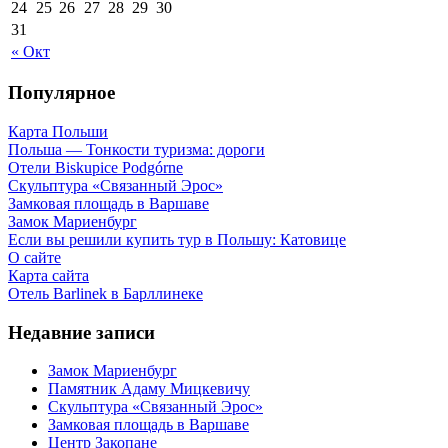
24
25
26
27
28
29
30
31
« Окт
Популярное
Карта Польши
Польша — Тонкости туризма: дороги
Отели Biskupice Podgórne
Скульптура «Связанный Эрос»
Замковая площадь в Варшаве
Замок Мариенбург
Если вы решили купить тур в Польшу: Катовице
О сайте
Карта сайта
Отель Barlinek в Барллинеке
Недавние записи
Замок Мариенбург
Памятник Адаму Мицкевичу
Скульптура «Связанный Эрос»
Замковая площадь в Варшаве
Центр Закопане