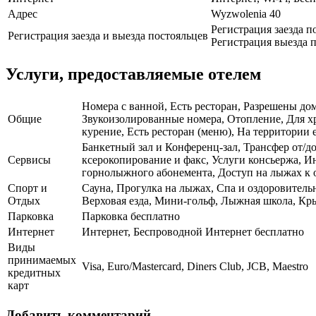
Адрес
Wyzwolenia 40
Регистрация заезда п
Регистрация заезда и выезда постояльцев
Регистрация выезда п
Услуги, предоставляемые отелем
Номера с ванной, Есть ресторан, Разрешены до
Общие
Звукоизолированные номера, Отопление, Для х
курение, Есть ресторан (меню), На территории е
Банкетный зал и Конференц-зал, Трансфер от/до
Сервисы
ксерокопирование и факс, Услуги консьержа, И
горнолыжного абонемента, Доступ на лыжах к 
Спорт и
Сауна, Прогулка на лыжах, Спа и оздоровитель
Отдых
Верховая езда, Мини-гольф, Лыжная школа, Кры
Парковка
Парковка бесплатно
Интернет
Интернет, Беспроводной Интернет бесплатно
Виды
принимаемых
Visa, Euro/Mastercard, Diners Club, JCB, Maestro
кредитных
карт
Добавить комментарий