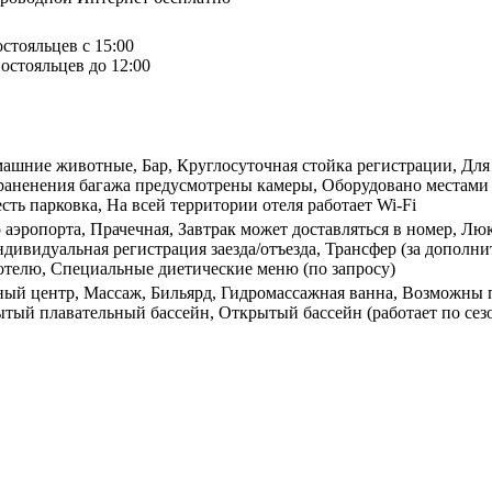
остояльцев с 15:00
остояльцев до 12:00
машние животные, Бар, Круглосуточная стойка регистрации, Для 
раненения багажа предусмотрены камеры, Оборудовано местами 
сть парковка, На всей территории отеля работает Wi-Fi
 аэропорта, Прачечная, Завтрак может доставляться в номер, Лю
ндивидуальная регистрация заезда/отъезда, Трансфер (за допол
отелю, Специальные диетические меню (по запросу)
ный центр, Массаж, Бильярд, Гидромассажная ванна, Возможны п
тый плавательный бассейн, Открытый бассейн (работает по сез