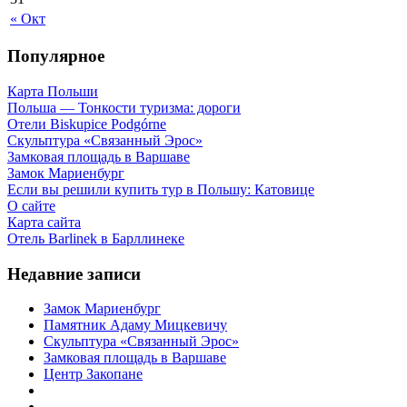
« Окт
Популярное
Карта Польши
Польша — Тонкости туризма: дороги
Отели Biskupice Podgórne
Скульптура «Связанный Эрос»
Замковая площадь в Варшаве
Замок Мариенбург
Если вы решили купить тур в Польшу: Катовице
О сайте
Карта сайта
Отель Barlinek в Барллинеке
Недавние записи
Замок Мариенбург
Памятник Адаму Мицкевичу
Скульптура «Связанный Эрос»
Замковая площадь в Варшаве
Центр Закопане