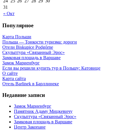
24
25
26
27
28
29
30
31
« Окт
Популярное
Карта Польши
Польша — Тонкости туризма: дороги
Отели Biskupice Podgórne
Скульптура «Связанный Эрос»
Замковая площадь в Варшаве
Замок Мариенбург
Если вы решили купить тур в Польшу: Катовице
О сайте
Карта сайта
Отель Barlinek в Барллинеке
Недавние записи
Замок Мариенбург
Памятник Адаму Мицкевичу
Скульптура «Связанный Эрос»
Замковая площадь в Варшаве
Центр Закопане