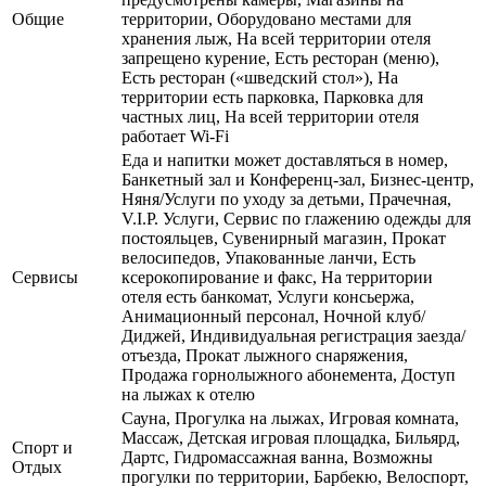
Общие
территории, Оборудовано местами для
хранения лыж, На всей территории отеля
запрещено курение, Есть ресторан (меню),
Есть ресторан («шведский стол»), На
территории есть парковка, Парковка для
частных лиц, На всей территории отеля
работает Wi-Fi
Еда и напитки может доставляться в номер,
Банкетный зал и Конференц-зал, Бизнес-центр,
Няня/Услуги по уходу за детьми, Прачечная,
V.I.P. Услуги, Сервис по глажению одежды для
постояльцев, Сувенирный магазин, Прокат
велосипедов, Упакованные ланчи, Есть
Сервисы
ксерокопирование и факс, На территории
отеля есть банкомат, Услуги консьержа,
Анимационный персонал, Ночной клуб/
Диджей, Индивидуальная регистрация заезда/
отъезда, Прокат лыжного снаряжения,
Продажа горнолыжного абонемента, Доступ
на лыжах к отелю
Сауна, Прогулка на лыжах, Игровая комната,
Массаж, Детская игровая площадка, Бильярд,
Спорт и
Дартс, Гидромассажная ванна, Возможны
Отдых
прогулки по территории, Барбекю, Велоспорт,