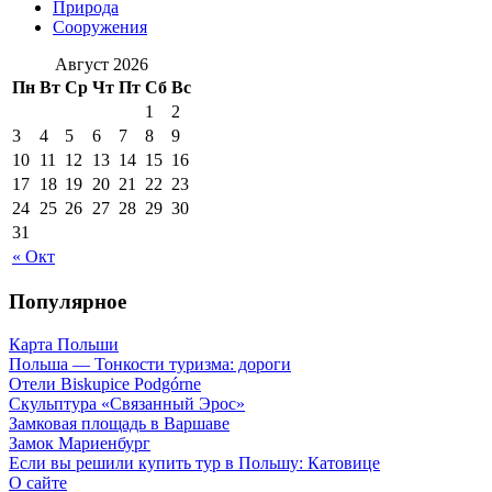
Природа
Сооружения
Август 2026
Пн
Вт
Ср
Чт
Пт
Сб
Вс
1
2
3
4
5
6
7
8
9
10
11
12
13
14
15
16
17
18
19
20
21
22
23
24
25
26
27
28
29
30
31
« Окт
Популярное
Карта Польши
Польша — Тонкости туризма: дороги
Отели Biskupice Podgórne
Скульптура «Связанный Эрос»
Замковая площадь в Варшаве
Замок Мариенбург
Если вы решили купить тур в Польшу: Катовице
О сайте