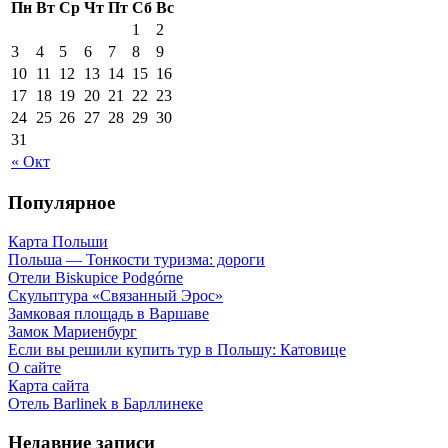
Пн
Вт
Ср
Чт
Пт
Сб
Вс
1
2
3
4
5
6
7
8
9
10
11
12
13
14
15
16
17
18
19
20
21
22
23
24
25
26
27
28
29
30
31
« Окт
Популярное
Карта Польши
Польша — Тонкости туризма: дороги
Отели Biskupice Podgórne
Скульптура «Связанный Эрос»
Замковая площадь в Варшаве
Замок Мариенбург
Если вы решили купить тур в Польшу: Катовице
О сайте
Карта сайта
Отель Barlinek в Барллинеке
Недавние записи