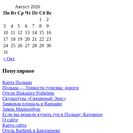
Август 2026
Пн
Вт
Ср
Чт
Пт
Сб
Вс
1
2
3
4
5
6
7
8
9
10
11
12
13
14
15
16
17
18
19
20
21
22
23
24
25
26
27
28
29
30
31
« Окт
Популярное
Карта Польши
Польша — Тонкости туризма: дороги
Отели Biskupice Podgórne
Скульптура «Связанный Эрос»
Замковая площадь в Варшаве
Замок Мариенбург
Если вы решили купить тур в Польшу: Катовице
О сайте
Карта сайта
Отель Barlinek в Барллинеке