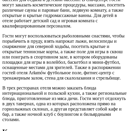
могут заказать косметические процедуры, массажи, посетить
различные сауны и паровые бани, ледяную комнату, а также
открытые и крытые гидромассажные ванны. Для детей в
отеле работает детский сад и игровая комната с
квалифицированным персоналом.
Гости могут воспользоваться рыболовными снастями, чтобы
порыбачить в пруду, взять напрокат лыжи, велосипеды и
снаряжение для северной ходьбы, посетить крытые и
открытые теннисные корты, а также поле для игры в сквош
или поиграть в спортивном зале, в котором оборудованы
площадки для игры в волейбол, баскетбол и мини-футбол,
оснащенные местами для зрителей. Также в распоряжении
гостей отеля Arłamów футбольное поле, фитнес-центр с
тренажерным залом, стена для скалолазания и стрельбище.
В трех ресторанах отеля можно заказать блюда
интернациональной и польской кухни, а также региональные
блюда, приготовленные из мяса дичи. Гости могут отдохнуть
в двух тавернах, одна из которых расположена прямо на
горнолыжных склонах, а другая представляет собой кафе и
бар, а также ночной клуб с боулингом и бильярдными
столами.