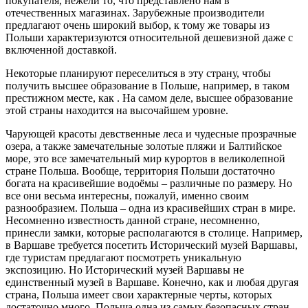
покупателя, нежели то, что представлено нам в
отечественных магазинах. Зарубежные производители
предлагают очень широкий выбор, к тому же товары из
Польши характеризуются относительной дешевизной даже с
включенной доставкой.
Некоторые планируют переселиться в эту страну, чтобы
получить высшее образование в Польше, например, в таком
престижном месте, как . На самом деле, высшее образование
этой страны находится на высочайшем уровне.
Чарующей красоты девственные леса и чудесные прозрачные
озера, а также замечательные золотые пляжи и Балтийское
море, это все замечательный мир курортов в великолепной
стране Польша. Вообще, территория Польши достаточно
богата на красивейшие водоёмы – различные по размеру. Но
все они весьма интересны, пожалуй, именно своим
разнообразием. Польша – одна из красивейших стран в мире.
Несомненно известность данной стране, несомненно,
принесли замки, которые располагаются в столице. Например,
в Варшаве требуется посетить Исторический музей Варшавы,
где туристам предлагают посмотреть уникальную
экспозицию. Но Исторический музей Варшавы не
единственный музей в Варшаве. Конечно, как и любая другая
страна, Польша имеет свои характерные черты, которых
достаточно много. Польша одна из самых безопасных стран,