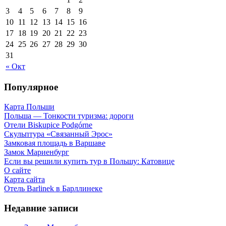
3
4
5
6
7
8
9
10
11
12
13
14
15
16
17
18
19
20
21
22
23
24
25
26
27
28
29
30
31
« Окт
Популярное
Карта Польши
Польша — Тонкости туризма: дороги
Отели Biskupice Podgórne
Скульптура «Связанный Эрос»
Замковая площадь в Варшаве
Замок Мариенбург
Если вы решили купить тур в Польшу: Катовице
О сайте
Карта сайта
Отель Barlinek в Барллинеке
Недавние записи