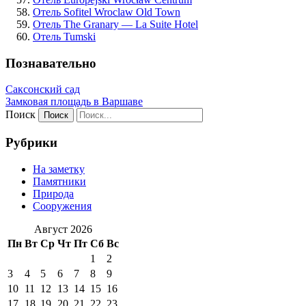
Отель Sofitel Wroclaw Old Town
Отель The Granary — La Suite Hotel
Отель Tumski
Познавательно
Саксонский сад
Замковая площадь в Варшаве
Поиск
Рубрики
На заметку
Памятники
Природа
Сооружения
Август 2026
Пн
Вт
Ср
Чт
Пт
Сб
Вс
1
2
3
4
5
6
7
8
9
10
11
12
13
14
15
16
17
18
19
20
21
22
23