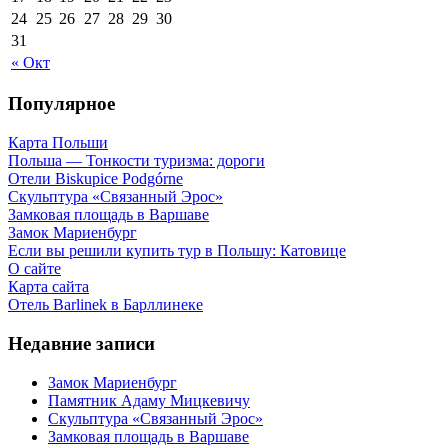
24
25
26
27
28
29
30
31
« Окт
Популярное
Карта Польши
Польша — Тонкости туризма: дороги
Отели Biskupice Podgórne
Скульптура «Связанный Эрос»
Замковая площадь в Варшаве
Замок Мариенбург
Если вы решили купить тур в Польшу: Катовице
О сайте
Карта сайта
Отель Barlinek в Барллинеке
Недавние записи
Замок Мариенбург
Памятник Адаму Мицкевичу
Скульптура «Связанный Эрос»
Замковая площадь в Варшаве