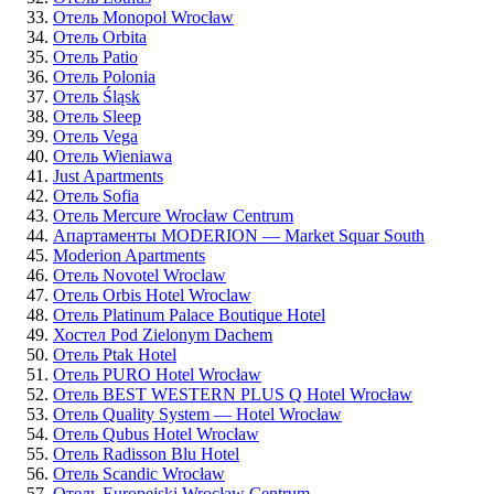
Отель Monopol Wrocław
Отель Orbita
Отель Patio
Отель Polonia
Отель Śląsk
Отель Sleep
Отель Vega
Отель Wieniawa
Just Apartments
Отель Sofia
Отель Mercure Wrocław Centrum
Апартаменты MODERION — Market Squar South
Moderion Apartments
Отель Novotel Wroclaw
Отель Orbis Hotel Wroclaw
Отель Platinum Palace Boutique Hotel
Хостел Pod Zielonym Dachem
Отель Ptak Hotel
Отель PURO Hotel Wrocław
Отель BEST WESTERN PLUS Q Hotel Wrocław
Отель Quality System — Hotel Wrocław
Отель Qubus Hotel Wrocław
Отель Radisson Blu Hotel
Отель Scandic Wrocław
Отель Europejski Wrocław Centrum