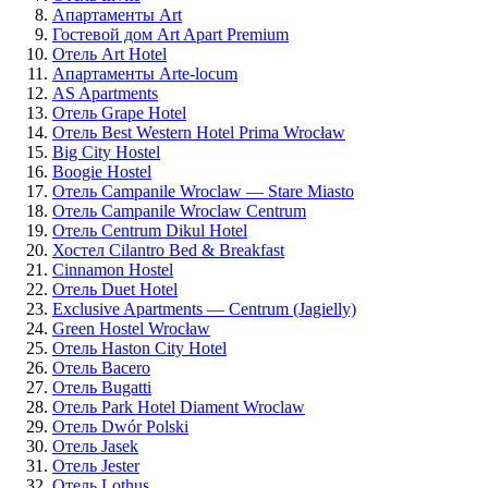
Апартаменты Art
Гостевой дом Art Apart Premium
Отель Art Hotel
Апартаменты Arte-locum
AS Apartments
Отель Grape Hotel
Отель Best Western Hotel Prima Wrocław
Big City Hostel
Boogie Hostel
Отель Campanile Wroclaw — Stare Miasto
Отель Campanile Wroclaw Centrum
Отель Centrum Dikul Hotel
Хостел Cilantro Bed & Breakfast
Cinnamon Hostel
Отель Duet Hotel
Exclusive Apartments — Centrum (Jagielly)
Green Hostel Wrocław
Отель Haston City Hotel
Отель Bacero
Отель Bugatti
Отель Park Hotel Diament Wroclaw
Отель Dwór Polski
Отель Jasek
Отель Jester
Отель Lothus