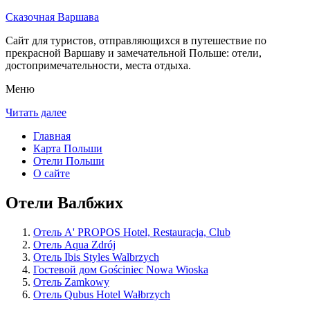
Сказочная Варшава
Сайт для туристов, отправляющихся в путешествие по
прекрасной Варшаву и замечательной Польше: отели,
достопримечательности, места отдыха.
Меню
Читать далее
Главная
Карта Польши
Отели Польши
О сайте
Отели Валбжих
Отель A' PROPOS Hotel, Restauracja, Club
Отель Aqua Zdrój
Отель Ibis Styles Walbrzych
Гостевой дом Gościniec Nowa Wioska
Отель Zamkowy
Отель Qubus Hotel Wałbrzych