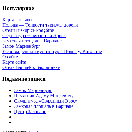
Популярное
Карта Польши
Польша — Тонкости туризма: дороги
Отели Biskupice Podgórne
Скульптура «Связанный Эрос»
Замковая площадь в Варшаве
Замок Мариенбург
Если вы решили купить тур в Польшу: Катовице
О сайте
Карта сайта
Отель Barlinek в Барллинеке
Недавние записи
Замок Мариенбург
Памятник Адаму Мицкевичу
Скульптура «Связанный Эрос»
Замковая площадь в Варшаве
Центр Закопане