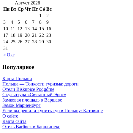
Август 2026
Пн
Вт
Ср
Чт
Пт
Сб
Вс
1
2
3
4
5
6
7
8
9
10
11
12
13
14
15
16
17
18
19
20
21
22
23
24
25
26
27
28
29
30
31
« Окт
Популярное
Карта Польши
Польша — Тонкости туризма: дороги
Отели Biskupice Podgórne
Скульптура «Связанный Эрос»
Замковая площадь в Варшаве
Замок Мариенбург
Если вы решили купить тур в Польшу: Катовице
О сайте
Карта сайта
Отель Barlinek в Барллинеке