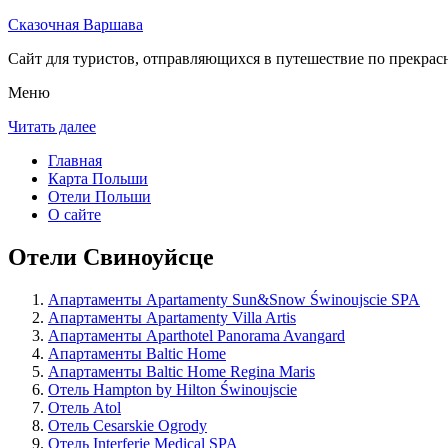
Сказочная Варшава
Сайт для туристов, отправляющихся в путешествие по прекрас
Меню
Читать далее
Главная
Карта Польши
Отели Польши
О сайте
Отели Свиноуйсце
Апартаменты Apartamenty Sun&Snow Świnoujscie SPA
Апартаменты Apartamenty Villa Artis
Апартаменты Aparthotel Panorama Avangard
Апартаменты Baltic Home
Апартаменты Baltic Home Regina Maris
Отель Hampton by Hilton Świnoujscie
Отель Atol
Отель Cesarskie Ogrody
Отель Interferie Medical SPA