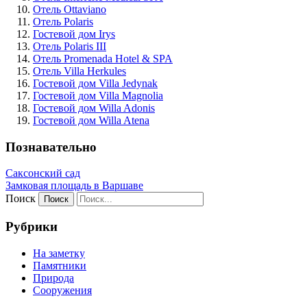
Отель Ottaviano
Отель Polaris
Гостевой дом Irys
Отель Polaris III
Отель Promenada Hotel & SPA
Отель Villa Herkules
Гостевой дом Villa Jedynak
Гостевой дом Villa Magnolia
Гостевой дом Willa Adonis
Гостевой дом Willa Atena
Познавательно
Саксонский сад
Замковая площадь в Варшаве
Поиск
Рубрики
На заметку
Памятники
Природа
Сооружения