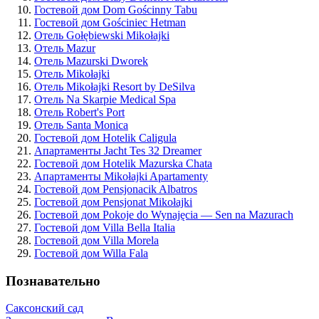
Гостевой дом Dom Gościnny Tabu
Гостевой дом Gościniec Hetman
Отель Gołębiewski Mikołajki
Отель Mazur
Отель Mazurski Dworek
Отель Mikołajki
Отель Mikołajki Resort by DeSilva
Отель Na Skarpie Medical Spa
Отель Robert's Port
Отель Santa Monica
Гостевой дом Hotelik Caligula
Апартаменты Jacht Tes 32 Dreamer
Гостевой дом Hotelik Mazurska Chata
Апартаменты Mikołajki Apartamenty
Гостевой дом Pensjonacik Albatros
Гостевой дом Pensjonat Mikołajki
Гостевой дом Pokoje do Wynajęcia — Sen na Mazurach
Гостевой дом Villa Bella Italia
Гостевой дом Villa Morela
Гостевой дом Willa Fala
Познавательно
Саксонский сад