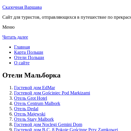
Сказочная Варшава
Сайт для туристов, отправляющихся в путешествие по прекрас
Меню
Читать далее
Главная
Карта Польши
Отели Польши
О сайте
Отели Мальборка
Гостевой дом EdMar
Гостевой дом Gościniec Pod Markizami
Отель Grot Hotel
Отель Centrum Malbork
Отель Dedal
Отель Majewski
Отель Stary Malbork
Гостевой дом Noclegi Gemini Dom
Гостевой дом B.C. 8 Pokoje Gościnne Przy Zamkowej