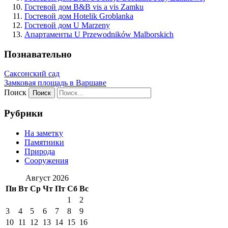
Гостевой дом B&B vis a vis Zamku
Гостевой дом Hotelik Groblanka
Гостевой дом U Marzeny
Апартаменты U Przewodników Malborskich
Познавательно
Саксонский сад
Замковая площадь в Варшаве
Поиск
Рубрики
На заметку
Памятники
Природа
Сооружения
Август 2026
Пн
Вт
Ср
Чт
Пт
Сб
Вс
1
2
3
4
5
6
7
8
9
10
11
12
13
14
15
16