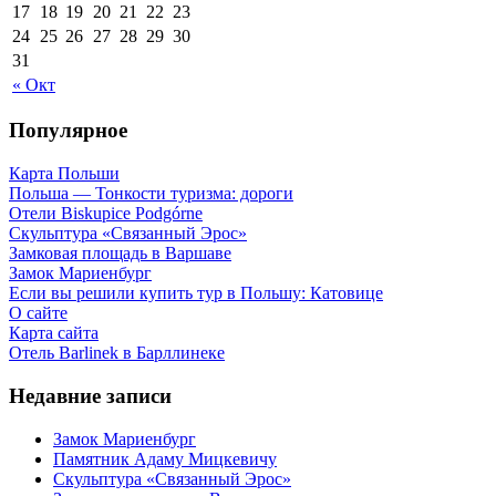
17
18
19
20
21
22
23
24
25
26
27
28
29
30
31
« Окт
Популярное
Карта Польши
Польша — Тонкости туризма: дороги
Отели Biskupice Podgórne
Скульптура «Связанный Эрос»
Замковая площадь в Варшаве
Замок Мариенбург
Если вы решили купить тур в Польшу: Катовице
О сайте
Карта сайта
Отель Barlinek в Барллинеке
Недавние записи
Замок Мариенбург
Памятник Адаму Мицкевичу
Скульптура «Связанный Эрос»