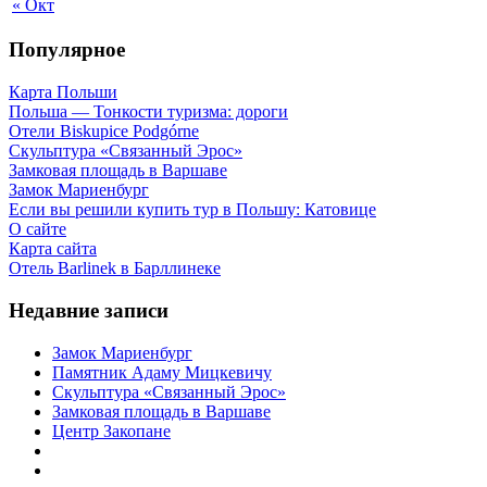
« Окт
Популярное
Карта Польши
Польша — Тонкости туризма: дороги
Отели Biskupice Podgórne
Скульптура «Связанный Эрос»
Замковая площадь в Варшаве
Замок Мариенбург
Если вы решили купить тур в Польшу: Катовице
О сайте
Карта сайта
Отель Barlinek в Барллинеке
Недавние записи
Замок Мариенбург
Памятник Адаму Мицкевичу
Скульптура «Связанный Эрос»
Замковая площадь в Варшаве
Центр Закопане